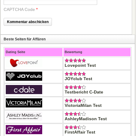
CAPTCHA Code
*
Beste Seiten für Affären
Dating Seite
Bewertung
Lovepoint Test
JOYclub Test
Testbericht C-Date
VictoriaMilan Test
AshleyMadison Test
FirstAffair Test