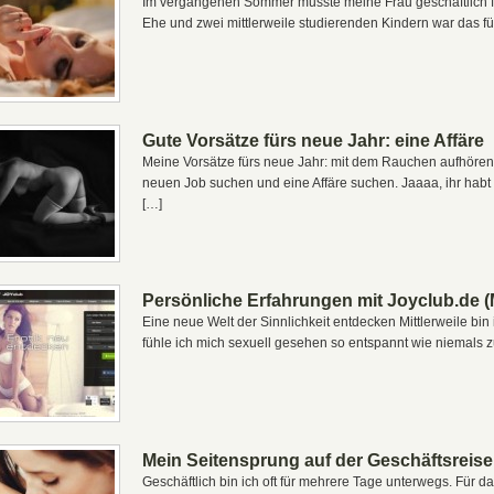
Im vergangenen Sommer musste meine Frau geschäftlich fü
Ehe und zwei mittlerweile studierenden Kindern war das für
Gute Vorsätze fürs neue Jahr: eine Affäre
Meine Vorsätze fürs neue Jahr: mit dem Rauchen aufhören
neuen Job suchen und eine Affäre suchen. Jaaaa, ihr habt r
[…]
Persönliche Erfahrungen mit Joyclub.de (
Eine neue Welt der Sinnlichkeit entdecken Mittlerweile bin i
fühle ich mich sexuell gesehen so entspannt wie niemals zuv
Mein Seitensprung auf der Geschäftsreise
Geschäftlich bin ich oft für mehrere Tage unterwegs. Für das