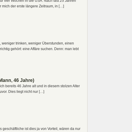
r vier Wochen in die USA. Nach fast 25 Jahren
 mich der erste längere Zeitraum, in […]
, weniger trinken, weniger Überstunden, einen
ichtig gehört: eine Affäre suchen. Denn: man lebt
Mann, 46 Jahre)
ch bereits 46 Jahre alt und in diesem stolzen Alter
or. Dies liegt nicht nur […]
 geschäftliche ist dies ja von Vorteil, wären da nur