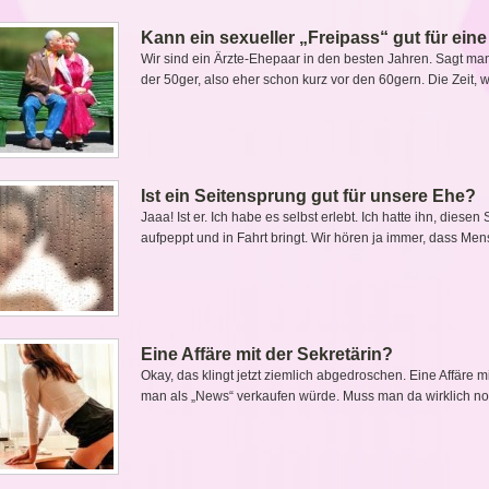
Kann ein sexueller „Freipass“ gut für eine
Wir sind ein Ärzte-Ehepaar in den besten Jahren. Sagt man 
der 50ger, also eher schon kurz vor den 60gern. Die Zeit, 
Ist ein Seitensprung gut für unsere Ehe?
Jaaa! Ist er. Ich habe es selbst erlebt. Ich hatte ihn, dies
aufpeppt und in Fahrt bringt. Wir hören ja immer, dass M
Eine Affäre mit der Sekretärin?
Okay, das klingt jetzt ziemlich abgedroschen. Eine Affäre mit
man als „News“ verkaufen würde. Muss man da wirklich no