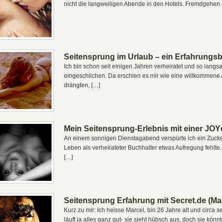
nicht die langweiligen Abende in den Hotels. Fremdgehen 
Seitensprung im Urlaub – ein Erfahrungsb
Ich bin schon seit einigen Jahren verheiratet und so langs
eingeschlichen. Da erschien es mir wie eine willkommen
drängten, […]
Mein Seitensprung-Erlebnis mit einer JOY
An einem sonnigen Dienstagabend verspürte ich ein Zuck
Leben als verheirateter Buchhalter etwas Aufregung fehlte
[…]
Seitensprung Erfahrung mit Secret.de (Ma
Kurz zu mir: Ich heisse Marcel, bin 26 Jahre alt und circa
läuft ja alles ganz gut- sie sieht hübsch aus, doch sie könn