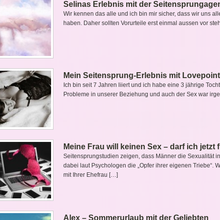
Selinas Erlebnis mit der Seitensprungage
Wir kennen das alle und ich bin mir sicher, dass wir uns a
haben. Daher sollten Vorurteile erst einmal aussen vor ste
Mein Seitensprung-Erlebnis mit Lovepoint
Ich bin seit 7 Jahren liiert und ich habe eine 3 jährige To
Probleme in unserer Beziehung und auch der Sex war irge
Meine Frau will keinen Sex – darf ich jetz
Seitensprungstudien zeigen, dass Männer die Sexualität 
dabei laut Psychologen die „Opfer ihrer eigenen Triebe“.
mit Ihrer Ehefrau […]
Alex – Sommerurlaub mit der Geliebten