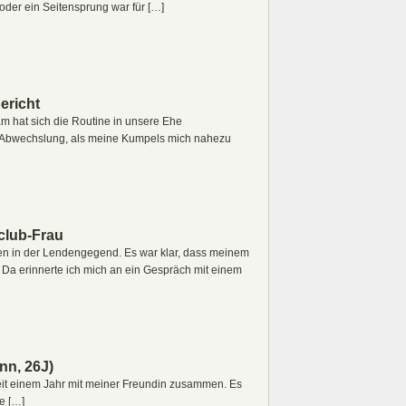
oder ein Seitensprung war für […]
ericht
am hat sich die Routine in unsere Ehe
e Abwechslung, als meine Kumpels mich nahezu
club-Frau
en in der Lendengegend. Es war klar, dass meinem
. Da erinnerte ich mich an ein Gespräch mit einem
nn, 26J)
 seit einem Jahr mit meiner Freundin zusammen. Es
te […]