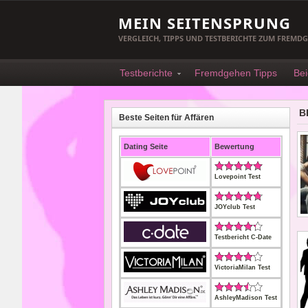
MEIN SEITENSPRUNG
VERGLEICH, TIPPS UND TESTBERICHTE ZUM FREMD
Testberichte
Fremdgehen Tipps
Bei
B
Beste Seiten für Affären
Dating Seite
Bewertung
Lovepoint Test
JOYclub Test
Testbericht C-Date
VictoriaMilan Test
AshleyMadison Test