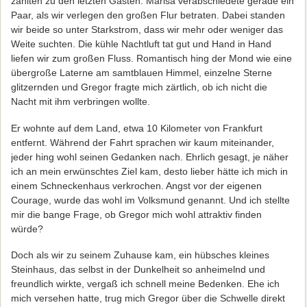
zählten zu den letzten Gästen. Marisa verabschiedete gerade ein
Paar, als wir verlegen den großen Flur betraten. Dabei standen
wir beide so unter Starkstrom, dass wir mehr oder weniger das
Weite suchten. Die kühle Nachtluft tat gut und Hand in Hand
liefen wir zum großen Fluss. Romantisch hing der Mond wie eine
übergroße Laterne am samtblauen Himmel, einzelne Sterne
glitzernden und Gregor fragte mich zärtlich, ob ich nicht die
Nacht mit ihm verbringen wollte.
Er wohnte auf dem Land, etwa 10 Kilometer von Frankfurt
entfernt. Während der Fahrt sprachen wir kaum miteinander,
jeder hing wohl seinen Gedanken nach. Ehrlich gesagt, je näher
ich an mein erwünschtes Ziel kam, desto lieber hätte ich mich in
einem Schneckenhaus verkrochen. Angst vor der eigenen
Courage, wurde das wohl im Volksmund genannt. Und ich stellte
mir die bange Frage, ob Gregor mich wohl attraktiv finden
würde?
Doch als wir zu seinem Zuhause kam, ein hübsches kleines
Steinhaus, das selbst in der Dunkelheit so anheimelnd und
freundlich wirkte, vergaß ich schnell meine Bedenken. Ehe ich
mich versehen hatte, trug mich Gregor über die Schwelle direkt