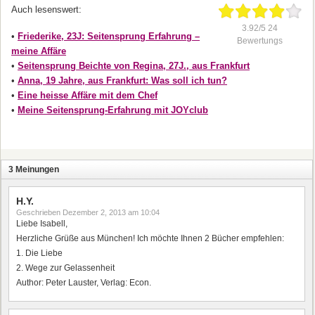
Auch lesenswert:
3.92/5 24
•
Friederike, 23J: Seitensprung Erfahrung –
Bewertungs
meine Affäre
•
Seitensprung Beichte von Regina, 27J., aus Frankfurt
•
Anna, 19 Jahre, aus Frankfurt: Was soll ich tun?
•
Eine heisse Affäre mit dem Chef
•
Meine Seitensprung-Erfahrung mit JOYclub
3 Meinungen
H.Y.
Geschrieben
Dezember 2, 2013 am 10:04
Liebe Isabell,
Herzliche Grüße aus München! Ich möchte Ihnen 2 Bücher empfehlen:
1. Die Liebe
2. Wege zur Gelassenheit
Author: Peter Lauster, Verlag: Econ.