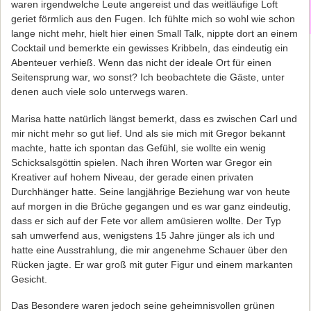
waren irgendwelche Leute angereist und das weitläufige Loft
geriet förmlich aus den Fugen. Ich fühlte mich so wohl wie schon
lange nicht mehr, hielt hier einen Small Talk, nippte dort an einem
Cocktail und bemerkte ein gewisses Kribbeln, das eindeutig ein
Abenteuer verhieß. Wenn das nicht der ideale Ort für einen
Seitensprung war, wo sonst? Ich beobachtete die Gäste, unter
denen auch viele solo unterwegs waren.
Marisa hatte natürlich längst bemerkt, dass es zwischen Carl und
mir nicht mehr so gut lief. Und als sie mich mit Gregor bekannt
machte, hatte ich spontan das Gefühl, sie wollte ein wenig
Schicksalsgöttin spielen. Nach ihren Worten war Gregor ein
Kreativer auf hohem Niveau, der gerade einen privaten
Durchhänger hatte. Seine langjährige Beziehung war von heute
auf morgen in die Brüche gegangen und es war ganz eindeutig,
dass er sich auf der Fete vor allem amüsieren wollte. Der Typ
sah umwerfend aus, wenigstens 15 Jahre jünger als ich und
hatte eine Ausstrahlung, die mir angenehme Schauer über den
Rücken jagte. Er war groß mit guter Figur und einem markanten
Gesicht.
Das Besondere waren jedoch seine geheimnisvollen grünen