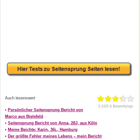
Auch lesenswert:
3.33/5 6 Bewertungs
•
Persönlicher Seitensprung Bericht von
Marco aus Bielefeld
•
Seitensprung Bericht von Anna, 28J, aus Köln
•
Meine Beichte: Karin, 36j., Hamburg
•
Der größte Fehler meines Lebens – mein Bericht