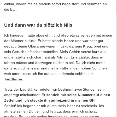
einlud, waren meine Mädels sofort begeistert und stürmten an
die Bar.
Und dann war da plötzlich Nils
Ich hingegen hatte abgelehnt und blieb etwas verlegen mit einem
der Männer zurück. Er hatte blonde Haare und war sehr gut
gebaut. Seine Oberarme waren muskulös, sein Kreuz breit und
sein Geruch unfassbar männlich. Mein Gehirn setzte kurz aus
und er stellte sich charmant als Nils vor. Er erzählte, dass er
fahren müsse und deswegen nüchtern sei. Da ich nicht mehr
ganz so nüchtern war und meine Füße in den hohen Schuhen
weh taten, lotste ich ihn auf das Ledersofa seitlich der
Tanzfläche.
Trotz der Lautstärke redeten wir bestimmt zwei Stunden sehr
angeregt miteinander.
Er schrieb mir seine Nummer auf einen
Zettel und ich steckte ihn aufreizend in meinen BH.
Schließlich begann er mir durch mein Haar zu streicheln. Ich
atmete seinen Duft ein und ließ zu, dass er mich schwach
machte. Es war nie meine Intention gewesen, dass etwas