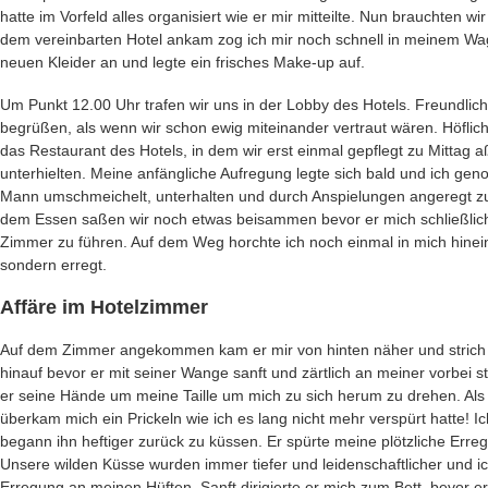
hatte im Vorfeld alles organisiert wie er mir mitteilte. Nun brauchten wi
dem vereinbarten Hotel ankam zog ich mir noch schnell in meinem Wa
neuen Kleider an und legte ein frisches Make-up auf.
Um Punkt 12.00 Uhr trafen wir uns in der Lobby des Hotels. Freundlic
begrüßen, als wenn wir schon ewig miteinander vertraut wären. Höflic
das Restaurant des Hotels, in dem wir erst einmal gepflegt zu Mittag
unterhielten. Meine anfängliche Aufregung legte sich bald und ich gen
Mann umschmeichelt, unterhalten und durch Anspielungen angeregt zu w
dem Essen saßen wir noch etwas beisammen bevor er mich schließli
Zimmer zu führen. Auf dem Weg horchte ich noch einmal in mich hinein
sondern erregt.
Affäre im Hotelzimmer
Auf dem Zimmer angekommen kam er mir von hinten näher und strich
hinauf bevor er mit seiner Wange sanft und zärtlich an meiner vorbei 
er seine Hände um meine Taille um mich zu sich herum zu drehen. Als 
überkam mich ein Prickeln wie ich es lang nicht mehr verspürt hatte! I
begann ihn heftiger zurück zu küssen. Er spürte meine plötzliche Err
Unsere wilden Küsse wurden immer tiefer und leidenschaftlicher und i
Erregung an meinen Hüften. Sanft dirigierte er mich zum Bett, bevor 