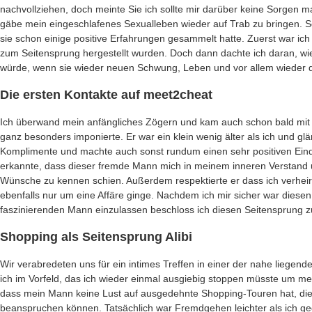
nachvollziehen, doch meinte Sie ich sollte mir darüber keine Sorgen 
gäbe mein eingeschlafenes Sexualleben wieder auf Trab zu bringen. Sc
sie schon einige positive Erfahrungen gesammelt hatte. Zuerst war ich
zum Seitensprung hergestellt wurden. Doch dann dachte ich daran, w
würde, wenn sie wieder neuen Schwung, Leben und vor allem wieder di
Die ersten Kontakte auf meet2cheat
Ich überwand mein anfängliches Zögern und kam auch schon bald mit 
ganz besonders imponierte. Er war ein klein wenig älter als ich und glä
Komplimente und machte auch sonst rundum einen sehr positiven Eindr
erkannte, dass dieser fremde Mann mich in meinem inneren Verstan
Wünsche zu kennen schien. Außerdem respektierte er dass ich verheira
ebenfalls nur um eine Affäre ginge. Nachdem ich mir sicher war diesen
faszinierenden Mann einzulassen beschloss ich diesen Seitensprung 
Shopping als Seitensprung Alibi
Wir verabredeten uns für ein intimes Treffen in einer der nahe liege
ich im Vorfeld, das ich wieder einmal ausgiebig stoppen müsste um me
dass mein Mann keine Lust auf ausgedehnte Shopping-Touren hat, di
beanspruchen können. Tatsächlich war Fremdgehen leichter als ich ge