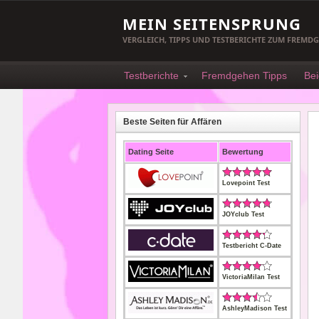
MEIN SEITENSPRUNG
VERGLEICH, TIPPS UND TESTBERICHTE ZUM FREMD
Testberichte
Fremdgehen Tipps
Bei
Beste Seiten für Affären
Dating Seite
Bewertung
Lovepoint Test
JOYclub Test
Testbericht C-Date
VictoriaMilan Test
AshleyMadison Test