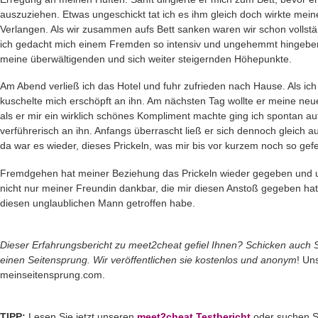
auszuziehen. Etwas ungeschickt tat ich es ihm gleich doch wirkte mei
Verlangen. Als wir zusammen aufs Bett sanken waren wir schon vollstä
ich gedacht mich einem Fremden so intensiv und ungehemmt hingeben 
meine überwältigenden und sich weiter steigernden Höhepunkte.
Am Abend verließ ich das Hotel und fuhr zufrieden nach Hause. Als ic
kuschelte mich erschöpft an ihn. Am nächsten Tag wollte er meine n
als er mir ein wirklich schönes Kompliment machte ging ich spontan au
verführerisch an ihn. Anfangs überrascht ließ er sich dennoch gleich a
da war es wieder, dieses Prickeln, was mir bis vor kurzem noch so gefe
Fremdgehen hat meiner Beziehung das Prickeln wieder gegeben und u
nicht nur meiner Freundin dankbar, die mir diesen Anstoß gegeben hat
diesen unglaublichen Mann getroffen habe.
Dieser Erfahrungsbericht zu meet2cheat gefiel Ihnen? Schicken auch S
einen Seitensprung. Wir veröffentlichen sie kostenlos und anonym
! Un
meinseitensprung.com.
TIPP:
Lesen Sie jetzt unseren
meet2cheat Testbericht
oder suchen Si