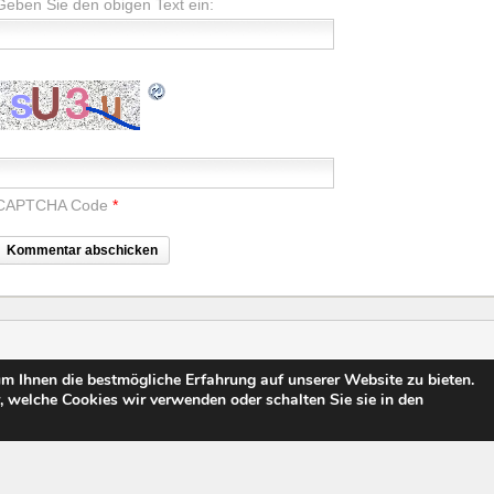
Geben Sie den obigen Text ein:
CAPTCHA Code
*
m Ihnen die bestmögliche Erfahrung auf unserer Website zu bieten.
. Alle Rechte vorbehalten.
Impressum/Kontakt
, welche Cookies wir verwenden oder schalten Sie sie in den