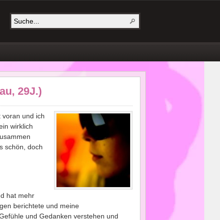
u, 29J.)
ut voran und ich
in wirklich
r zusammen
es schön, doch
und hat mehr
orgen berichtete und meine
 Gefühle und Gedanken verstehen und