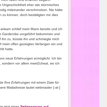
ne Ungeschicktheit eher wie stürmisches
ndig miteinander verschmolzen. Nie hätte
zu können, doch bestätigten mir dies
h ankam schlief mein Mann bereits und ich
eue Garderobe vorgeführt bekommen und
f ihn zu, küsste ihn und schmiegte mich
uf mein offen gezeigtes Verlangen ein und
hlt hatte.
ns neue Erfahrungen ermöglicht. Ich bin
, sondern vor allem meet2cheat, wo ich
ie Ihre Erfahrungen mit einem Date für
sere Mailadresse lautet webmaster [-at-]
e jetzt einen
Seitensprung auf