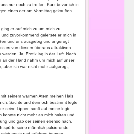
r uns nur noch zu treffen. Kurz bevor ich in
gen eines der am Vormittag gekauften
h ging er auf mich zu um mich zu
h und zuvorkommend geleitete er mich in
 aßen und uns ausgiebig und angeregt
oss es von diesem überaus attraktiven
erden. Ja, Erotik lag in der Luft. Nach
ch an der Hand nahm um mich auf unser
, aber ich war nicht mehr aufgeregt,
 mit seinem warmen Atem meinen Hals
strich. Sachte und dennoch bestimmt legte
er seine Lippen sanft auf meine legte
ch konnte nicht mehr an mich halten und
egung und gab der seinen ebenso nach.
ch spürte seine männlich pulsierende
er mich rasch und erfahren begann