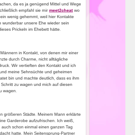
machen, da es ja genügend Mittel und Wege
hließlich empfahl sie mir
meet2cheat
wo
 ein wenig gehemmt, weil hier Kontakte
ie wunderbar unsere Ehe wieder sein
eses Prickeln im Ehebett hätte.
Männern in Kontakt, von denen mir einer
nzte durch Charme, nicht alltägliche
uck. Wir vertieften den Kontakt und ich
d und meine Sehnsüchte und geheimen
tet bin und machte deutlich, dass es ihm
 Schritt zu wagen und mich auf diesen
zu wagen.
nden größeren Städte. Meinem Mann erklärte
ine Garderobe aufzufrischen. Ich weiß,
e auch schon einmal einen ganzen Tag
dacht hatte. Mein Seitensprung-Partner