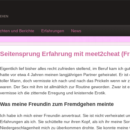
GEHEN
chten und Berichte
Erfahrungen
News
Seitensprung Erfahrung mit meet2cheat (Fra
Eigentlich lief bisher alles recht zufrieden stellend, im Beruf kam ich g
hatte vor etwa 4 Jahren meinen langjährigen Partner geheiratet. Er ist e
toller Mann, doch vermisste ich nach und nach das Prickeln wenn wi
waren. Der Sex mit ihm ist allmählich zur Routine geworden. Zwar ist 
vermisse ich die zitternde Erregung und knisternde Erotik.
Was meine Freundin zum Fremdgehen meinte
Ich habe ich mich einer Freundin anvertraut. Sie ist nicht verheiratet 
Erfahrungen als ich. Sie schüttelte nur ihren Kopf, als ich ihr meine S
Niedergeschlagenheit mich zu überkommen drohte. Sie konnte meine