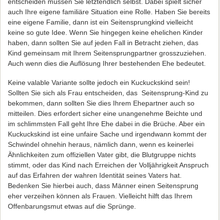
entscheiden müssen Sie letztendlich selbst. Dabei spielt sicher
auch Ihre eigene familiäre Situation eine Rolle. Haben Sie bereits
eine eigene Familie, dann ist ein Seitensprungkind vielleicht
keine so gute Idee. Wenn Sie hingegen keine ehelichen Kinder
haben, dann sollten Sie auf jeden Fall in Betracht ziehen, das
Kind gemeinsam mit Ihrem Seitensprungpartner grosszuziehen.
Auch wenn dies die Auflösung Ihrer bestehenden Ehe bedeutet.
Keine valable Variante sollte jedoch ein Kuckuckskind sein!
Sollten Sie sich als Frau entscheiden, das Seitensprung-Kind zu
bekommen, dann sollten Sie dies Ihrem Ehepartner auch so
mitteilen. Dies erfordert sicher eine unangenehme Beichte und
im schlimmsten Fall geht Ihre Ehe dabei in die Brüche. Aber ein
Kuckuckskind ist eine unfaire Sache und irgendwann kommt der
Schwindel ohnehin heraus, nämlich dann, wenn es keinerlei
Ähnlichkeiten zum offiziellen Vater gibt, die Blutgruppe nichts
stimmt, oder das Kind nach Erreichen der Volljährigkeit Anspruch
auf das Erfahren der wahren Identität seines Vaters hat.
Bedenken Sie hierbei auch, dass Männer einen Seitensprung
eher verzeihen können als Frauen. Vielleicht hilft das Ihrem
Offenbarungsmut etwas auf die Sprünge.