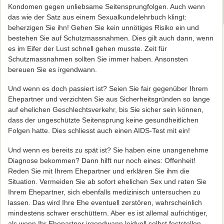
Kondomen gegen unliebsame Seitensprungfolgen. Auch wenn
das wie der Satz aus einem Sexualkundelehrbuch klingt:
beherzigen Sie ihn! Gehen Sie kein unnötiges Risiko ein und
bestehen Sie auf Schutzmassnahmen. Dies gilt auch dann, wenn
es im Eifer der Lust schnell gehen musste. Zeit für
Schutzmassnahmen sollten Sie immer haben. Ansonsten
bereuen Sie es irgendwann.
Und wenn es doch passiert ist? Seien Sie fair gegenüber Ihrem
Ehepartner und verzichten Sie aus Sicherheitsgründen so lange
auf ehelichen Geschlechtsverkehr, bis Sie sicher sein können,
dass der ungeschützte Seitensprung keine gesundheitlichen
Folgen hatte. Dies schliesst auch einen AIDS-Test mit ein!
Und wenn es bereits zu spät ist? Sie haben eine unangenehme
Diagnose bekommen? Dann hilft nur noch eines: Offenheit!
Reden Sie mit Ihrem Ehepartner und erklären Sie ihm die
Situation. Vermeiden Sie ab sofort ehelichen Sex und raten Sie
Ihrem Ehepartner, sich ebenfalls medizinisch untersuchen zu
lassen. Das wird Ihre Ehe eventuell zerstören, wahrscheinlich
mindestens schwer erschüttern. Aber es ist allemal aufrichtiger,
als wenn Ihr Ehepartner irgendwann leidvoll selbst feststellen