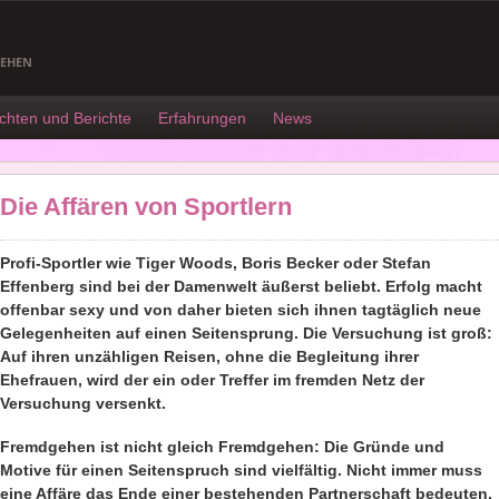
GEHEN
chten und Berichte
Erfahrungen
News
Die Affären von Sportlern
Profi-Sportler wie Tiger Woods, Boris Becker oder Stefan
Effenberg sind bei der Damenwelt äußerst beliebt. Erfolg macht
offenbar sexy und von daher bieten sich ihnen tagtäglich neue
Gelegenheiten auf einen Seitensprung. Die Versuchung ist groß:
Auf ihren unzähligen Reisen, ohne die Begleitung ihrer
Ehefrauen, wird der ein oder Treffer im fremden Netz der
Versuchung versenkt.
Fremdgehen ist nicht gleich Fremdgehen: Die Gründe und
Motive für einen Seitenspruch sind vielfältig. Nicht immer muss
eine Affäre das Ende einer bestehenden Partnerschaft bedeuten.