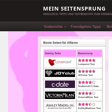
MEIN SEITENSPRUNG
VERGLEICH, TIPPS UND TESTBERICHTE ZUM FREMD
Testberichte
Fremdgehen Tipps
Bei
Beste Seiten für Affären
Dating Seite
Bewertung
Lovepoint Test
JOYclub Test
Testbericht C-Date
VictoriaMilan Test
AshleyMadison Test