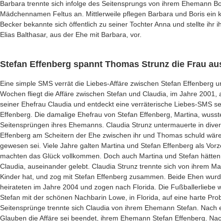
Barbara trennte sich infolge des Seitensprungs von ihrem Ehemann Bo
Mädchennamen Feltus an. Mittlerweile pflegen Barbara und Boris ein k
Becker bekannte sich öffentlich zu seiner Tochter Anna und stellte ihr
Elias Balthasar, aus der Ehe mit Barbara, vor.
Stefan Effenberg spannt Thomas Strunz die Frau au
Eine simple SMS verrät die Liebes-Affäre zwischen Stefan Effenberg u
Wochen fliegt die Affäre zwischen Stefan und Claudia, im Jahre 2001, 
seiner Ehefrau Claudia und entdeckt eine verräterische Liebes-SMS 
Effenberg. Die damalige Ehefrau von Stefan Effenberg, Martina, wuss
Seitensprüngen ihres Ehemanns. Claudia Strunz untermauerte in divers
Effenberg am Scheitern der Ehe zwischen ihr und Thomas schuld wäre,
gewesen sei. Viele Jahre galten Martina und Stefan Effenberg als Vor
machten das Glück vollkommen. Doch auch Martina und Stefan hätten s
Claudia, auseinander gelebt. Claudia Strunz trennte sich von ihrem
Kinder hat, und zog mit Stefan Effenberg zusammen. Beide Ehen wurd
heirateten im Jahre 2004 und zogen nach Florida. Die Fußballerliebe 
Stefan mit der schönen Nachbarin Lowe, in Florida, auf eine harte Pro
Seitensprünge trennte sich Claudia von ihrem Ehemann Stefan. Nach e
Glauben die Affäre sei beendet, ihrem Ehemann Stefan Effenberg. Na