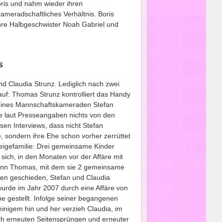
ris und nahm wieder ihren
ameradschaftliches Verhältnis. Boris
 ihre Halbgeschwister Noah Gabriel und
s
nd Claudia Strunz. Lediglich nach zwei
auf: Thomas Strunz kontrolliert das Handy
seines Mannschaftskameraden Stefan
te laut Presseangaben nichts von den
en Interviews, dass nicht Stefan
 sondern ihre Ehe schon vorher zerrüttet
zeigefamilie: Drei gemeinsame Kinder
ich, in den Monaten vor der Affäre mit
 Mann Thomas, mit dem sie 2 gemeinsame
en geschieden, Stefan und Claudia
wurde im Jahr 2007 durch eine Affäre von
be gestellt. Infolge seiner begangenen
inigem hin und her verzieh Claudia, im
ch erneuten Seitensprüngen und erneuter