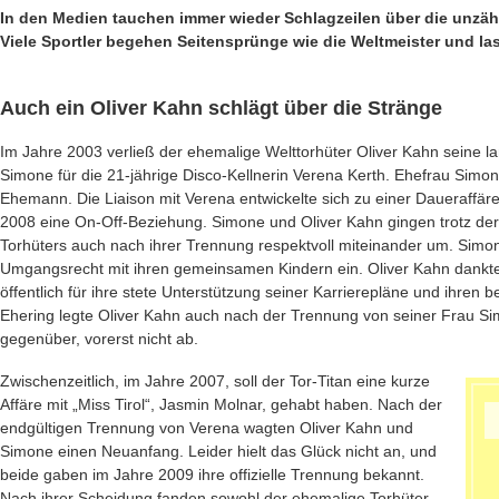
In den Medien tauchen immer wieder Schlagzeilen über die unzähl
Viele Sportler begehen Seitensprünge wie die Weltmeister und la
Auch ein Oliver Kahn schlägt über die Stränge
Im Jahre 2003 verließ der ehemalige Welttorhüter Oliver Kahn seine 
Simone für die 21-jährige Disco-Kellnerin Verena Kerth. Ehefrau Simon
Ehemann. Die Liaison mit Verena entwickelte sich zu einer Daueraffäre:
2008 eine On-Off-Beziehung. Simone und Oliver Kahn gingen trotz de
Torhüters auch nach ihrer Trennung respektvoll miteinander um. Simon
Umgangsrecht mit ihren gemeinsamen Kindern ein. Oliver Kahn dankt
öffentlich für ihre stete Unterstützung seiner Karrierepläne und ihren
Ehering legte Oliver Kahn auch nach der Trennung von seiner Frau S
gegenüber, vorerst nicht ab.
Zwischenzeitlich, im Jahre 2007, soll der Tor-Titan eine kurze
Affäre mit „Miss Tirol“, Jasmin Molnar, gehabt haben. Nach der
endgültigen Trennung von Verena wagten Oliver Kahn und
Simone einen Neuanfang. Leider hielt das Glück nicht an, und
beide gaben im Jahre 2009 ihre offizielle Trennung bekannt.
Nach ihrer Scheidung fanden sowohl der ehemalige Torhüter