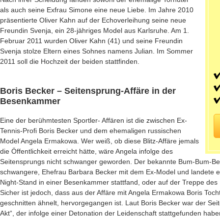
als auch seine Exfrau Simone eine neue Liebe. Im Jahre 2010
präsentierte Oliver Kahn auf der Echoverleihung seine neue
Freundin Svenja, ein 28-jähriges Model aus Karlsruhe. Am 1.
Februar 2011 wurden Oliver Kahn (41) und seine Freundin
Svenja stolze Eltern eines Sohnes namens Julian. Im Sommer
2011 soll die Hochzeit der beiden stattfinden.
Boris Becker – Seitensprung-Affäre in der
Besenkammer
Eine der berühmtesten Sportler- Affären ist die zwischen Ex-
Tennis-Profi Boris Becker und dem ehemaligen russischen
Model Angela Ermakowa. Wer weiß, ob diese Blitz-Affäre jemals
die Öffentlichkeit erreicht hätte, wäre Angela infolge des
Seitensprungs nicht schwanger geworden. Der bekannte Bum-Bum-Bec
schwangere, Ehefrau Barbara Becker mit dem Ex-Model und landete ei
Night-Stand in einer Besenkammer stattfand, oder auf der Treppe des N
Sicher ist jedoch, dass aus der Affäre mit Angela Ermakowa Boris Toc
geschnitten ähnelt, hervorgegangen ist. Laut Boris Becker war der Se
Akt“, der infolge einer Detonation der Leidenschaft stattgefunden haben