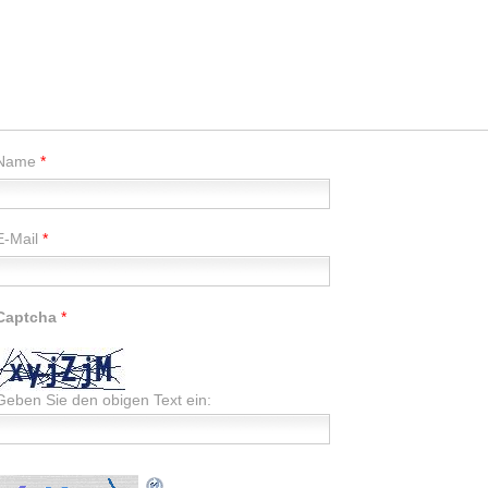
Name
*
E-Mail
*
Captcha
*
Geben Sie den obigen Text ein: